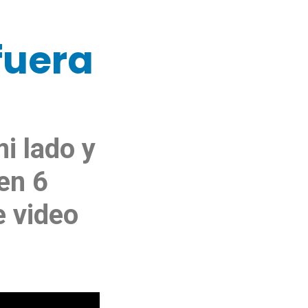
fuera
i lado y
en 6
e video