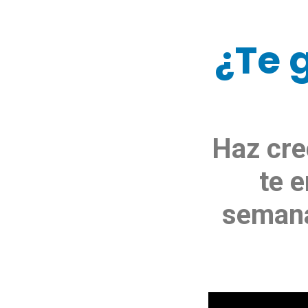
¿Te 
Haz cre
te 
semana