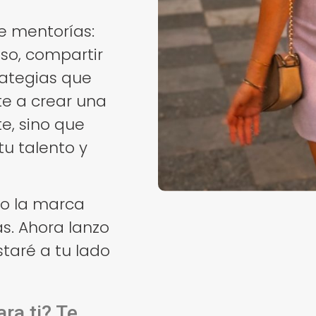
e mentorías:
so, compartir
rategias que
te a crear una
e, sino que
u talento y
do la marca
s. Ahora lanzo
taré a tu lado
ra ti? Te